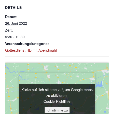
DETAILS
Datum:
26. Juni 2022
Zeit:
9:30 - 10:30
Veranstaltungskategorie:
Gottesdienst HD mit Abendmahl
Klicke auf "Ich stimme zu", um Google maps
Klicke auf "Ich stimme zu", um Google maps
zu aktivieren
zu aktivieren
Cookie-Richtlinie
Cookie-Richtlinie
Ich stimme zu
Ich stimme zu