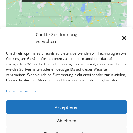
Cookie-Zustimmung
VERANSTALTUNGSORT
verwalten
Evang. Pfarrgemeinde A.B. Wien-Hetzendorf
Um dir ein optimales Erlebnis zu bieten, verwenden wir Technologien wie
Biedermanngasse 11-13
Cookies, um Geräteinformationen zu speichern und/oder darauf
Wien
,
Wien
1120
Österreich
Google Karte anzeigen
zuzugreifen. Wenn du diesen Technologien zustimmst, können wir Daten
Veranstaltungsort-Website anzeigen
wie das Surfverhalten oder eindeutige IDs auf dieser Website
verarbeiten. Wenn du deine Zustimmung nicht erteilst oder zurückziehst,
können bestimmte Merkmale und Funktionen beeinträchtigt werden.
Gemeindefest: 50 Jahre Kirche am
Presbytersitzung für Mitglieder
Dienste verwalten
des Presbyteriums
Wege, 40 Jahre Orgel
Akzeptieren
Impressum
Kontakt
Datenschutzerklärung
Ablehnen
Cookie-Richtlinie
Haftungsausschluss
Cookie-Richtlinie (EU)