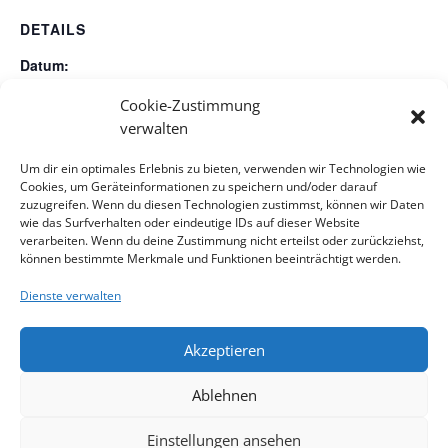
DETAILS
Datum:
18. September 2022
Cookie-Zustimmung
Zeit:
verwalten
9:30 - 10:30
Um dir ein optimales Erlebnis zu bieten, verwenden wir Technologien wie
Veranstaltungskategorien:
Cookies, um Geräteinformationen zu speichern und/oder darauf
Gottesdienst
,
Gottesdienst HD mit Abendmahl
zuzugreifen. Wenn du diesen Technologien zustimmst, können wir Daten
wie das Surfverhalten oder eindeutige IDs auf dieser Website
verarbeiten. Wenn du deine Zustimmung nicht erteilst oder zurückziehst,
17. Ökumenischer Gottesdienst, r.k. Pfarre Namen Jesu,
können bestimmte Merkmale und Funktionen beeinträchtigt werden.
Schedifkaplatz 3, 1120 Wien
Spieleabend
Dienste verwalten
Akzeptieren
Impressum
Kontakt
Datenschutzerklärung
Ablehnen
Cookie-Richtlinie
Haftungsausschluss
Cookie-Richtlinie (EU)
Einstellungen ansehen