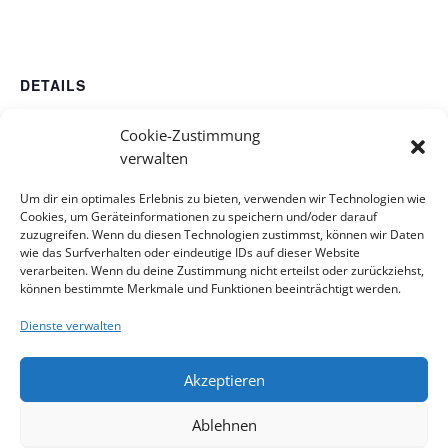
DETAILS
Datum:
Cookie-Zustimmung
4. September 2022
verwalten
Zeit:
Um dir ein optimales Erlebnis zu bieten, verwenden wir Technologien wie
9:30 - 10:30
Cookies, um Geräteinformationen zu speichern und/oder darauf
Veranstaltungskategorien:
zuzugreifen. Wenn du diesen Technologien zustimmst, können wir Daten
Gottesdienst
,
Gottesdienst HD mit Abendmahl
wie das Surfverhalten oder eindeutige IDs auf dieser Website
verarbeiten. Wenn du deine Zustimmung nicht erteilst oder zurückziehst,
können bestimmte Merkmale und Funktionen beeinträchtigt werden.
Update
Nachtschwärmer – Abendgottesdienst, Pfarrerin Helene
Dienste verwalten
Lechner, 11. Sonntag nach Trinitatis
Religion
Akzeptieren
Impressum
Kontakt
Datenschutzerklärung
Ablehnen
Cookie-Richtlinie
Haftungsausschluss