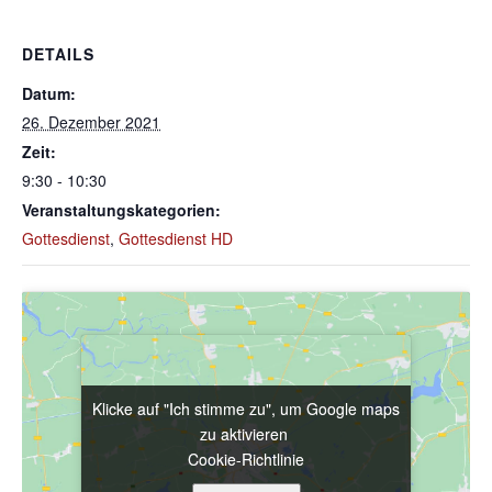
DETAILS
Datum:
26. Dezember 2021
Zeit:
9:30 - 10:30
Veranstaltungskategorien:
Gottesdienst
,
Gottesdienst HD
Klicke auf "Ich stimme zu", um Google maps
Klicke auf "Ich stimme zu", um Google maps
zu aktivieren
zu aktivieren
Cookie-Richtlinie
Cookie-Richtlinie