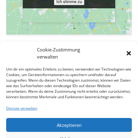
Ich stimme zu
Ich stimme zu
VERANSTALTUNGSORT
Cookie-Zustimmung
Evang. Pfarrgemeinde A.B. Wien-Hetzendorf
verwalten
Biedermanngasse 11-13
Um dir ein optimales Erlebnis zu bieten, verwenden wir Technologien wie
Wien
,
Wien
1120
Österreich
Google Karte anzeigen
Cookies, um Geräteinformationen zu speichern und/oder darauf
Veranstaltungsort-Website anzeigen
zuzugreifen. Wenn du diesen Technologien zustimmst, können wir Daten
wie das Surfverhalten oder eindeutige IDs auf dieser Website
verarbeiten. Wenn du deine Zustimmung nicht erteilst oder zurückziehst,
• 2,5 G • Altjahresabend mit
• 2,5 G • 1. Christtag –
können bestimmte Merkmale und Funktionen beeinträchtigt werden.
Gottesdienst mit Pfr.in Ulrike
Landeskantor Matthias Krampe und PAK.
Dienste verwalten
Frank-Schlamberger
Christopher Türke
Akzeptieren
Impressum
Kontakt
Datenschutzerklärung