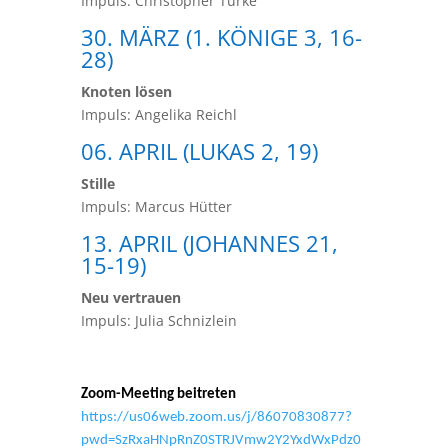
Impuls: Christopher Türke
30. MÄRZ (1. KÖNIGE 3, 16-
28)
Knoten lösen
Impuls: Angelika Reichl
06. APRIL (LUKAS 2, 19)
Stille
Impuls: Marcus Hütter
13. APRIL (JOHANNES 21,
15-19)
Neu vertrauen
Impuls: Julia Schnizlein
Zoom-Meeting beitreten
https://us06web.zoom.us/j/86070830877?
pwd=SzRxaHNpRnZ0STRJVmw2Y2YxdWxPdz0