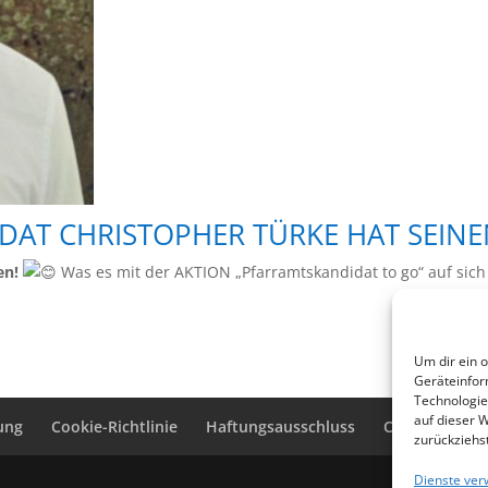
AT CHRISTOPHER TÜRKE HAT SEINE
en!
Was es mit der AKTION „Pfarramtskandidat to go“ auf sich h
Um dir ein 
Geräteinfor
Technologie
auf dieser 
ung
Cookie-Richtlinie
Haftungsausschluss
Cookie-Richtli
zurückziehs
Dienste ver