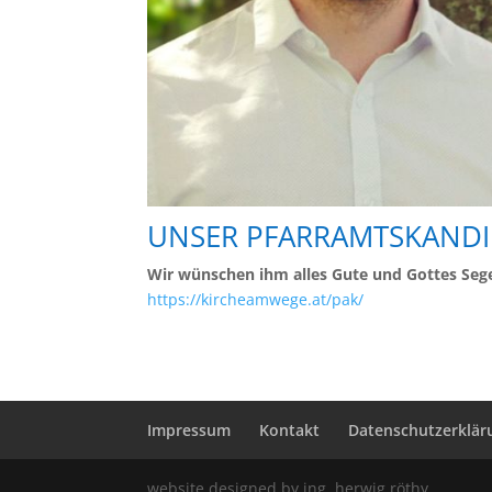
UNSER PFARRAMTSKANDID
Wir wünschen ihm alles Gute und Gottes Seg
https://kircheamwege.at/pak/
Impressum
Kontakt
Datenschutzerklär
website designed by ing. herwig röthy