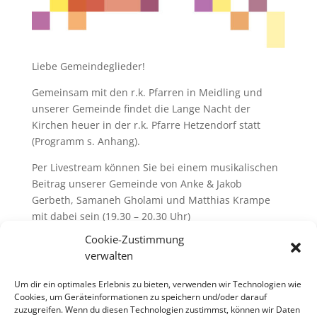
Liebe Gemeindeglieder!
Gemeinsam mit den r.k. Pfarren in Meidling und
unserer Gemeinde findet die Lange Nacht der
Kirchen heuer in der r.k. Pfarre Hetzendorf statt
(Programm s. Anhang).
Per Livestream können Sie bei einem musikalischen
Beitrag unserer Gemeinde von Anke & Jakob
Gerbeth, Samaneh Gholami und Matthias Krampe
mit dabei sein (19.30 – 20.30 Uhr)
Cookie-Zustimmung
Über die Homepage kommt man direkt zum Link der
verwalten
Langen Nacht.
Um dir ein optimales Erlebnis zu bieten, verwenden wir Technologien wie
https://www.pfarre-hetzendorf.at/
Cookies, um Geräteinformationen zu speichern und/oder darauf
zuzugreifen. Wenn du diesen Technologien zustimmst, können wir Daten
Mit lieben Grüßen