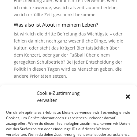
Entscheidung aber, wofür ich Zeit verwende, wem
ich mich zuwende, was ich als zeitraubend erlebe,
wo ich erfüllte Zeit geschenkt bekomme.
Was also ist Atout in meinem Leben?
Ist wirklich die dritte Befreiung das Wichtigste – oder
fehlen da nicht noch ganz wesentliche Dinge, wie die
Kultur, oder steht das Krügerl Bier tatsächlich über
dem Konzert, oder gar der Fußball über einem
geregelten Schulbetrieb? Bei jeder Entscheidung der
Politik in diesen Tagen wird es Menschen geben, die
andere Prioritäten setzen.
Im Glaubensleben wäre das eigentlich sehr einfach:
Cookie-Zustimmung
Mt 6,33 lesen wir: Trachtet zuerst nach
dem Reich
verwalten
Gottes und nach seiner Gerechtigkeit, so wird euch
das alles zufallen.
Um dir ein optimales Erlebnis zu bieten, verwenden wir Technologien wie
Cookies, um Geräteinformationen zu speichern und/oder darauf
In diesem Sinn grüßt
zuzugreifen. Wenn du diesen Technologien zustimmst, können wir Daten
wie das Surfverhalten oder eindeutige IDs auf dieser Website
Euch Eure
verarbeiten. Wenn du deine Zustimmung nicht erteilst oder zurückziehst,