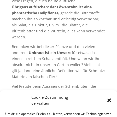
Viele Fragen, die ich heute auftische!
Übrigens auftischen: der Löwenzahn ist eine
phantastische Heilpflanze,
gerade die Bitterstoffe
machen ihn so kostbar und vielseitig verwendbar,
als Salat, als Tinktur, u.v.m., die Blätter, die
Blütenblätter und die Wurzeln, alles kann verwendet
werden.
Bedenken wir bei dieser Pflanze und den vielen
anderen:
Unkraut ist ein Unwort
für etwas, das
einen so reichen Schatz enthält. Und wenn wir ihn
absolut nicht in unserem Garten wollen? Vielleicht
gilt ja dann eine ähnliche Definition wie für Schmutz:
Materie am falschen Fleck.
Viel Freude beim Aussäen der Scheinblüten, die
doch so herrliche gelbe Punkte in Wald und Flur, in
Cookie-Zustimmung
Heide und Weide malen! Ich hoffe, auch wir sind so
verwalten
schön anzusehn und so heilsam für die, die uns
genießen!
Um dir ein optimales Erlebnis zu bieten, verwenden wir Technologien wie