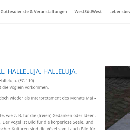
Gottesdienste & Veranstaltungen
WestSüdWest
Lebensbe
L, HALLELUJA, HALLELUJA,
Halleluja. (EG 110)
ht die Vöglein vorkommen.
d doch wieder als Interpretament des Monats Mai –
te, wie z. B. für die (freien) Gedanken oder Ideen,
 Der Vogel ist Bild für die körperlose Seele, und
scher Kulturen sind die Vögel somit auch Bild für