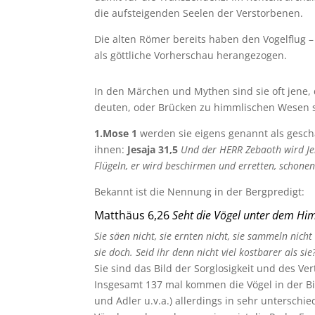
die aufsteigenden Seelen der Verstorbenen.
Die alten Römer bereits haben den Vogelflug –
als göttliche Vorherschau herangezogen.
In den Märchen und Mythen sind sie oft jene, di
deuten, oder Brücken zu himmlischen Wesen 
1.Mose 1
werden sie eigens genannt als gescha
ihnen:
Jesaja 31,5
Und der HERR Zebaoth wird Jer
Flügeln, er wird beschirmen und erretten, schonen
Bekannt ist die Nennung in der Bergpredigt:
Matthäus 6,26
Seht die Vögel unter dem Hi
Sie säen nicht, sie ernten nicht, sie sammeln nic
sie doch. Seid ihr denn nicht viel kostbarer als sie
Sie sind das Bild der Sorglosigkeit und des Ve
Insgesamt 137 mal kommen die Vögel in der Bi
und Adler u.v.a.) allerdings in sehr unterschi