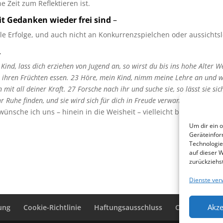
e Zeit zum Reflektieren ist.
t Gedanken wieder frei sind
–
le Erfolge, und auch nicht an Konkurrenzspielchen oder aussicht
.
Kind, lass dich erziehen von Jugend an, so wirst du bis ins hohe Alter 
n ihren Früchten essen. 23 Höre, mein Kind, nimm meine Lehre an und w
mit all deiner Kraft. 27 Forsche nach ihr und suche sie, so lässt sie si
r Ruhe finden, und sie wird sich für dich in Freude verwandeln.
sche ich uns – hinein in die Weisheit – vielleicht bleibt ja am Ta
Um dir ein 
Geräteinfor
Technologie
auf dieser 
zurückziehs
Dienste ver
Akze
ung
Cookie-Richtlinie
Haftungsausschluss
Cookie-Richtli