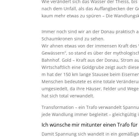
Wie verändert sich das Wasser der Theiss, bis
nach dem Unfall, als das Auffangbecken der 
kaum mehr etwas zu spüren – Die Wandlungskra
Immer noch sind wir an der Donau praktisch am
Schaumkronen sind zu sehen.
Wir ahnen etwas von der immensen Kraft des 
Gewässern“, so stand es über der mythologisch
Bahnhof. Gold – Kraft aus der Donau, Strom a
Wirtschaftlich eine Goldgrube zeigt auch die
m hat der 150 km lange Stausee beim Eiserne
Menschen bedeutete es eine totale Veränderu
umgesiedelt, da ihre Häuser, Felder und Wege
hat sich total verwandelt.
Transformation – ein Trafo verwandelt Spannun
jede Wandlung immer begleitet – gleichgültig i
Ich wünsche mir mitunter einen Trafo für
Damit Spannung sich wandelt in ein gemäßigt