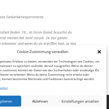
slose Gedankenexperimente.
Weisheit finden. 19… In ihrem Dienst brauchst du
eise meinen Rat nicht zurück. 26 Von ganzer
ch erkennen; und wenn du sie ergriffen hast, so lass
Cookie-Zustimmung verwalten
g der Arbeit dafür ein bisschen Zeit!
optimales Erlebnis zu bieten, verwenden wir Technologien wie Cookies, um
mationen zu speichern und/oder darauf zuzugreifen. Wenn du diesen
n zustimmst, können wir Daten wie das Surfverhalten oder eindeutige IDs
Website verarbeiten. Wenn du deine Zustimmung nicht erteilst oder
t, können bestimmte Merkmale und Funktionen beeinträchtigt werden.
walten
ptieren
Ablehnen
Einstellungen ansehen
nie (EU)