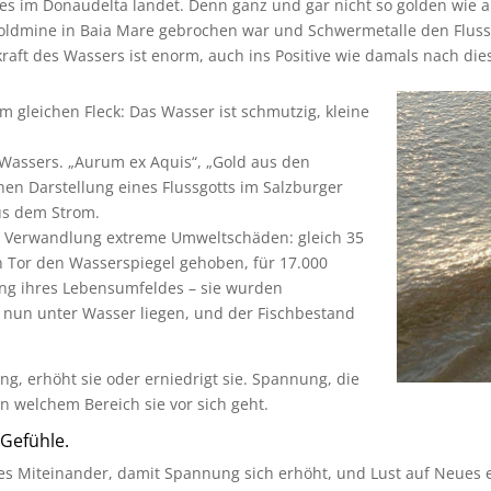
 es im Donaudelta landet. Denn ganz und gar nicht so golden wie 
Goldmine in Baia Mare gebrochen war und Schwermetalle den Flus
ft des Wassers ist enorm, auch ins Positive wie damals nach die
 gleichen Fleck: Das Wasser ist schmutzig, kleine
Wassers. „Aurum ex Aquis“, „Gold aus den
en Darstellung eines Flussgotts im Salzburger
us dem Strom.
se Verwandlung extreme Umweltschäden: gleich 35
n Tor den Wasserspiegel gehoben, für 17.000
ng ihres Lebensumfeldes – sie wurden
 nun unter Wasser liegen, und der Fischbestand
g, erhöht sie oder erniedrigt sie. Spannung, die
n welchem Bereich sie vor sich geht.
 Gefühle.
es Miteinander, damit Spannung sich erhöht, und Lust auf Neues