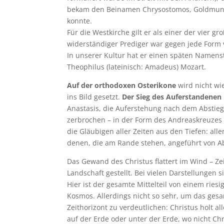
bekam den Beinamen Chrysostomos, Goldmund, 
konnte.
Für die Westkirche gilt er als einer der vier g
widerständiger Prediger war gegen jede Form
In unserer Kultur hat er einen späten Namen
Theophilus (lateinisch: Amadeus) Mozart.
Auf der orthodoxen Osterikone
wird nicht wi
ins Bild gesetzt.
Der Sieg des Auferstandenen
Anastasis, die Auferstehung nach dem Abstieg 
zerbrochen – in der Form des Andreaskreuzes l
die Gläubigen aller Zeiten aus den Tiefen: all
denen, die am Rande stehen, angeführt von A
Das Gewand des Christus flattert im Wind – Zei
Landschaft gestellt. Bei vielen Darstellungen 
Hier ist der gesamte Mittelteil von einem riesi
Kosmos. Allerdings nicht so sehr, um das ges
Zeithorizont zu verdeutlichen: Christus holt a
auf der Erde oder unter der Erde, wo nicht Ch