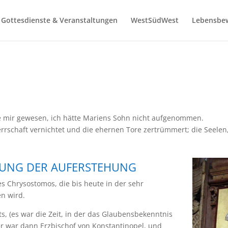
Gottesdienste & Veranstaltungen
WestSüdWest
Lebensbe
re mir gewesen, ich hätte Mariens Sohn nicht aufgenommen.
schaft vernichtet und die ehernen Tore zertrümmert; die Seelen, d
LLUNG DER AUFERSTEHUNG
s Chrysostomos, die bis heute in der sehr
en wird.
s, (es war die Zeit, in der das Glaubensbekenntnis
 er war dann Erzbischof von Konstantinopel, und