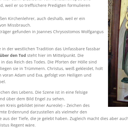
weil er so treffsichere Predigten formulieren
roßen Kirchenlehrer, auch deshalb, weil er ein
 von Missbrauch.
sträger gefunden in Joannes Chrysostomos Wolfgangus
e in der westlichen Tradition das Unfassbare fassbar
 über den Tod
steht hier im Mittelpunkt. Die
in das Reich des Todes. Die Pforten der Hölle sind
iegen sie in Trümmern. Christus, weiß gekleidet, holt
en voran Adam und Eva, gefolgt von Heiligen und
bel.
chen des Lebens. Die Szene ist in eine felsige
sind über dem Bild Engel zu sehen.
gen Kreis gebildet (einer Aureole) – Zeichen des
amte Erdenrund darzustellen als vielmehr den
lle aus der Tiefe, die je gelebt haben. Zugleich macht dies aber au
ristus Regent wäre.