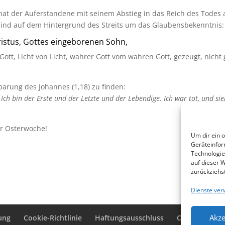
hat der Auferstandene mit seinem Abstieg in das Reich des Todes al
ind auf dem Hintergrund des Streits um das Glaubensbekenntnis: 
ristus, Gottes eingeborenen Sohn,
 Gott, Licht von Licht, wahrer Gott vom wahren Gott, gezeugt, nich
nbarung des Johannes (1,18) zu finden:
:
Ich bin der Erste und der Letzte und der Lebendige. Ich war tot, und sie
er Osterwoche!
Um dir ein 
Geräteinfor
Technologie
auf dieser 
zurückziehs
Dienste ver
Akze
ung
Cookie-Richtlinie
Haftungsausschluss
Cookie-Richtli