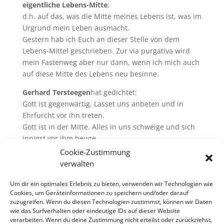
eigentliche Lebens-Mitte
;
d.h. auf das, was die Mitte meines Lebens ist, was im
Urgrund mein Leben ausmacht.
Gestern hab ich Euch an dieser Stelle von dem
Lebens-Mittel geschrieben. Zur via purgativa wird
mein Fastenweg aber nur dann, wenn ich mich auch
auf diese Mitte des Lebens neu besinne.
Gerhard Tersteegen
hat gedichtet:
Gott ist gegenwärtig. Lasset uns anbeten und in
Ehrfurcht vor ihn treten.
Gott ist in der Mitte. Alles in uns schweige und sich
innigst vor ihm beuge.
Wer ihn kennt, wer ihn nennt, schlag die Augen
Cookie-Zustimmung
nieder; kommt, ergebt euch wieder
verwalten
In diesem Sinne wünsche ich Euch ein gutes Finden
der Mitte und Bleiben auf dem Weg!
Um dir ein optimales Erlebnis zu bieten, verwenden wir Technologien wie
Cookies, um Geräteinformationen zu speichern und/oder darauf
zuzugreifen. Wenn du diesen Technologien zustimmst, können wir Daten
Liebe Grüße und einen freudvollen Dienstag!
wie das Surfverhalten oder eindeutige IDs auf dieser Website
Eure
verarbeiten. Wenn du deine Zustimmung nicht erteilst oder zurückziehst,