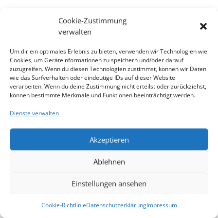
Cookie-Zustimmung
Vorheriger Tag
Nächster Tag
verwalten
Um dir ein optimales Erlebnis zu bieten, verwenden wir Technologien wie
Kalender abonnieren
Cookies, um Geräteinformationen zu speichern und/oder darauf
zuzugreifen. Wenn du diesen Technologien zustimmst, können wir Daten
wie das Surfverhalten oder eindeutige IDs auf dieser Website
verarbeiten. Wenn du deine Zustimmung nicht erteilst oder zurückziehst,
können bestimmte Merkmale und Funktionen beeinträchtigt werden.
Dienste verwalten
Impressum
Kontakt
Datenschutzerklärung
Akzeptieren
Cookie-Richtlinie
Haftungsausschluss
Cookie-Richtlinie (EU)
Ablehnen
website designed by ing. herwig röthy
Einstellungen ansehen
Cookie-Richtlinie
Datenschutzerklärung
Impressum