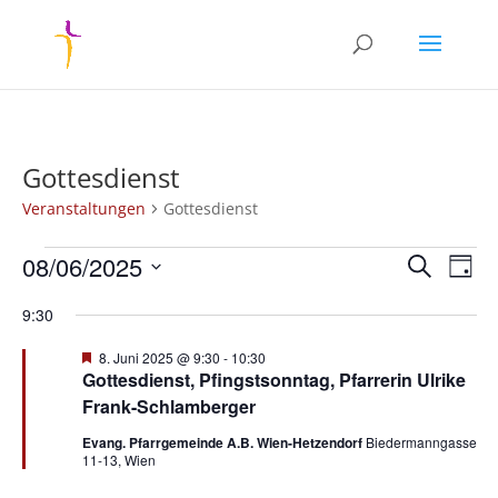
Gottesdienst
Veranstaltungen
Gottesdienst
Veranstaltungen
Verans
Ver
08/06/2025
Suche
Tag
Ans
für
Suche
Datum
Nav
8.
und
9:30
wählen.
Juni
Ansich
Hervorgehoben
8. Juni 2025 @ 9:30
-
10:30
2025
Naviga
Gottesdienst, Pfingstsonntag, Pfarrerin Ulrike
Frank-Schlamberger
Evang. Pfarrgemeinde A.B. Wien-Hetzendorf
Biedermanngasse
11-13, Wien