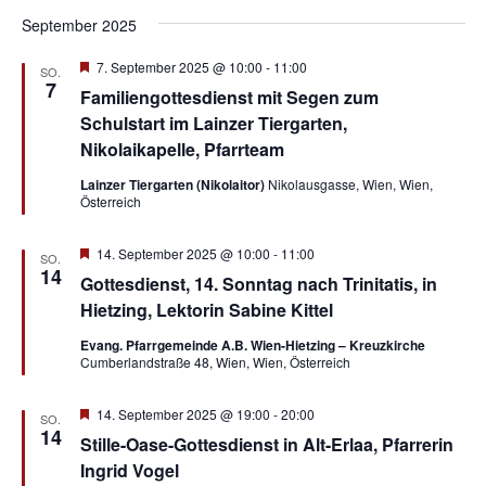
September 2025
Hervorgehoben
7. September 2025 @ 10:00
-
11:00
SO.
7
Familiengottesdienst mit Segen zum
Schulstart im Lainzer Tiergarten,
Nikolaikapelle, Pfarrteam
Lainzer Tiergarten (Nikolaitor)
Nikolausgasse, Wien, Wien,
Österreich
Hervorgehoben
14. September 2025 @ 10:00
-
11:00
SO.
14
Gottesdienst, 14. Sonntag nach Trinitatis, in
Hietzing, Lektorin Sabine Kittel
Evang. Pfarrgemeinde A.B. Wien-Hietzing – Kreuzkirche
Cumberlandstraße 48, Wien, Wien, Österreich
Hervorgehoben
14. September 2025 @ 19:00
-
20:00
SO.
14
Stille-Oase-Gottesdienst in Alt-Erlaa, Pfarrerin
Ingrid Vogel