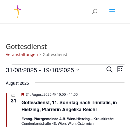
Gottesdienst
Veranstaltungen
Gottesdienst
Veranstaltungen
Verans
Ver
31/08/2025
 - 
19/10/2025
Suche
Liste
Ans
Suche
Datum
Nav
und
August 2025
wählen.
Ansich
Hervorgehoben
31. August 2025 @ 10:00
-
11:00
SO.
Naviga
31
Gottesdienst, 11. Sonntag nach Trinitatis, in
Hietzing, Pfarrerin Angelika Reichl
Evang. Pfarrgemeinde A.B. Wien-Hietzing – Kreuzkirche
Cumberlandstraße 48, Wien, Wien, Österreich