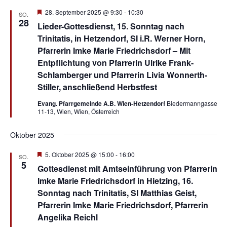
Hervorgehoben
28. September 2025 @ 9:30
-
10:30
SO.
28
Lieder-Gottesdienst, 15. Sonntag nach
Trinitatis, in Hetzendorf, SI i.R. Werner Horn,
Pfarrerin Imke Marie Friedrichsdorf – Mit
Entpflichtung von Pfarrerin Ulrike Frank-
Schlamberger und Pfarrerin Livia Wonnerth-
Stiller, anschließend Herbstfest
Evang. Pfarrgemeinde A.B. Wien-Hetzendorf
Biedermanngasse
11-13, Wien, Wien, Österreich
Oktober 2025
Hervorgehoben
5. Oktober 2025 @ 15:00
-
16:00
SO.
5
Gottesdienst mit Amtseinführung von Pfarrerin
Imke Marie Friedrichsdorf in Hietzing, 16.
Sonntag nach Trinitatis, SI Matthias Geist,
Pfarrerin Imke Marie Friedrichsdorf, Pfarrerin
Angelika Reichl